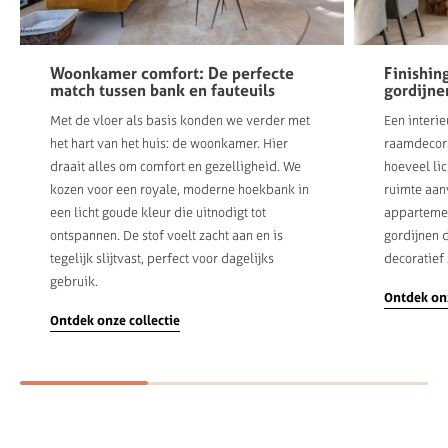
Woonkamer comfort: De perfecte
Finishin
match tussen bank en fauteuils
gordijne
Met de vloer als basis konden we verder met
Een interie
het hart van het huis: de woonkamer. Hier
raamdecora
draait alles om comfort en gezelligheid. We
hoeveel li
kozen voor een royale, moderne hoekbank in
ruimte aanv
een licht goude kleur die uitnodigt tot
appartement
ontspannen. De stof voelt zacht aan en is
gordijnen d
tegelijk slijtvast, perfect voor dagelijks
decoratief 
gebruik.
Ontdek on
Ontdek onze collectie