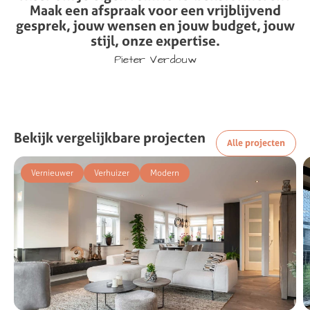
Maak
een
afspraak
voor
een
vrijblijvend
gesprek,
jouw
wensen
en
jouw
budget,
jouw
stijl,
onze
expertise.
Pieter Verdouw
Bekijk
vergelijkbare
projecten
Alle projecten
Vernieuwer
Verhuizer
Modern