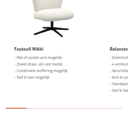
- Automati
- Moderne 
Relaxstoel Cassie
- Elektrisch of handmatige bediening
- 4 armleuningen mogelijk
- Verschillende poten mogelijk
- Arm en poot opties in 5 RAL kleuren
- Standaard verstelbare hoofdsteun
- Stof & leer mogelijk