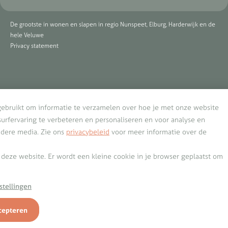
De grootste in wonen en slapen in regio Nunspeet, Elburg, Harderwijk en de
hele Veluwe
Privacy statement
gebruikt om informatie te verzamelen over hoe je met onze website
rfervaring te verbeteren en personaliseren en voor analyse en
ndere media. Zie ons
privacybeleid
voor meer informatie over de
n deze website. Er wordt een kleine cookie in je browser geplaatst om
stellingen
cepteren