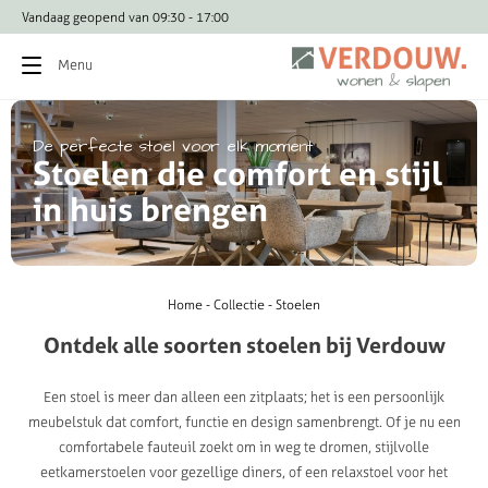
Vragen? Bel direct: 0341-251 043
Menu
De
perfecte
stoel
voor
elk
moment
S
t
o
e
l
e
n
d
i
e
c
o
m
f
o
r
t
e
n
s
t
i
j
l
i
n
h
u
i
s
b
r
e
n
g
e
n
Home
Collectie
Stoelen
Ontdek
alle
soorten
stoelen
bij
Verdouw
Een stoel is meer dan alleen een zitplaats; het is een persoonlijk
meubelstuk dat comfort, functie en design samenbrengt. Of je nu een
comfortabele fauteuil zoekt om in weg te dromen, stijlvolle
eetkamerstoelen voor gezellige diners, of een relaxstoel voor het