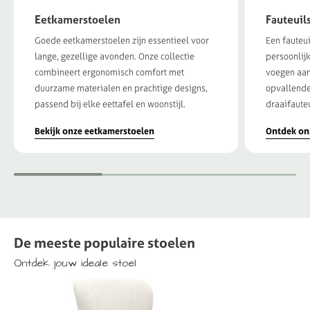
Eetkamerstoelen
Fauteuil
Goede eetkamerstoelen zijn essentieel voor
Een fauteu
lange, gezellige avonden. Onze collectie
persoonlijk
combineert ergonomisch comfort met
voegen aan
duurzame materialen en prachtige designs,
opvallende
passend bij elke eettafel en woonstijl.
draaifauteu
Bekijk onze eetkamerstoelen
Ontdek onz
De
meeste
populaire
stoelen
Ontdek
jouw
ideale
stoel
Eetkame
- Met en z