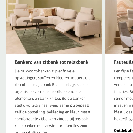
Banken: van zitbank tot relaxbank
Fauteuil
De NL Woont-banken zijn er in vele
Een fijne 
opstellingen, stoffen en kleuren. Toppers uit
compleet. 
de collectie zijn bank Beau, met zijn zachte
verschil t
organische vormen en optionele ronde
functies. B
elementen, en bank Philou. Beide banken
samen met 
stelt u volledig naar wens samen: u bepaalt
maat en wel
zelf de opstelling, bekleding en kleur. Naast
kiest u daa
comfortabele zitbanken vindt u bij ons ook
bekleding 
relaxbanken met verstelbare functies voor
Ontdek all
optimaal zitcomfort.