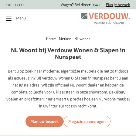
Vandaag geopend van 09:30 - 17:00
Vragen? Bel direct: 
Plan je bezoek
Menu
Home
Merken
NL woont
NL
Woont
bij
Verdouw
Wonen
&
Slapen
in
Nunspeet
Bent u op zoek naar moderne, eigentijdse meubels die net zo tijdloos
als actueel zijn? Bij Verdouw Wonen & Slapen in Nunspeet bent u aan
het juiste adres. Wij zijn officieel NL Woont dealer en hebben de
complete collectie voor u klaarstaan in onze showroom. Bekijken,
voelen en proefzitten: hier ervaart u precies hoe een NL Woont-meubel
in uw interieur tot zijn recht komt.
Plan uw bezoek
Magazine aanvragen