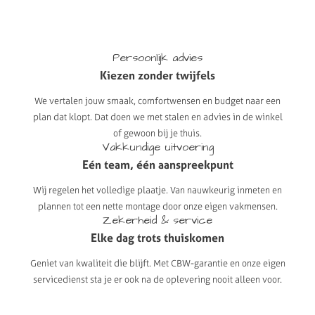
Persoonlijk
advies
Kiezen
zonder
twijfels
We vertalen jouw smaak, comfortwensen en budget naar een
plan dat klopt. Dat doen we met stalen en advies in de winkel
of gewoon bij je thuis.
Vakkundige
uitvoering
Eén
team,
één
aanspreekpunt
Wij regelen het volledige plaatje. Van nauwkeurig inmeten en
plannen tot een nette montage door onze eigen vakmensen.
Zekerheid
&
service
Elke
dag
trots
thuiskomen
Geniet van kwaliteit die blijft. Met CBW-garantie en onze eigen
servicedienst sta je er ook na de oplevering nooit alleen voor.