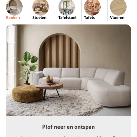
Banken
Stoelen
Tafelstoel
Tafels
Vloeren
Plof neer en ontspan