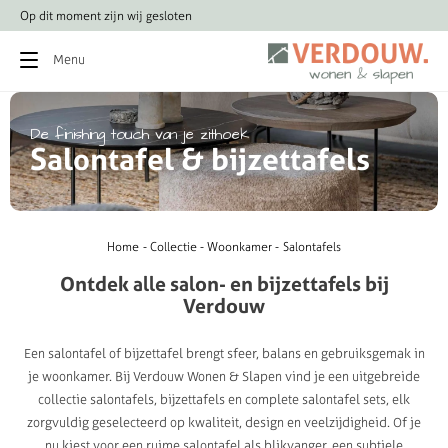
Op dit moment zijn wij gesloten
Bezoek on
Menu
De
finishing
touch
van
je
zithoek
S
a
l
o
n
t
a
f
e
l
&
b
i
j
z
e
t
t
a
f
e
l
s
Home
Collectie
Woonkamer
Salontafels
Ontdek
alle
salon-
en
bijzettafels
bij
Verdouw
Een salontafel of bijzettafel brengt sfeer, balans en gebruiksgemak in
je woonkamer. Bij Verdouw Wonen & Slapen vind je een uitgebreide
collectie salontafels, bijzettafels en complete salontafel sets, elk
zorgvuldig geselecteerd op kwaliteit, design en veelzijdigheid. Of je
nu kiest voor een ruime salontafel als blikvanger, een subtiele