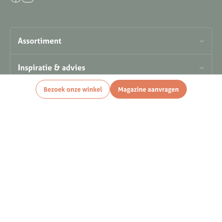
Assortiment
Inspiratie & advies
Bezoek onze winkel
Magazine aanvragen
Openingstijden
Contact
De grootste in wonen en slapen in regio Nunspeet, Elburg, Harderwijk en de
hele Veluwe
Privacy statement