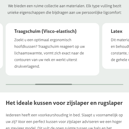
We bieden een ruime collectie aan materialen. Elk type vulling bezit
unieke eigenschappen die bijdragen aan uw persoonlijke ligcomfort:
Traagschuim (Visco-elastisch)
Latex
Zoekt u een optimaal ergonomisch
Dit materia
hoofdkussen? Traagschuim reageert op uw
en behoudt 
lichaamswarmte, vormt zich exact naar de
constante,
contouren van uw nek en werkt uiterst
de gehele 
drukverlagend.
Het ideale kussen voor zijslaper en rugslaper
Iedereen heeft een voorkeurshouding in bed. Slaapt u voornamelijk op
uw zij? Voor een perfect kussen voor zijslaper adviseren we een hoger
en steviger model. Dit vult de open ruimte tussen uw hals en het