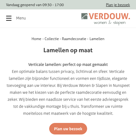
Vandaag geopend van 09:30 - 17:00
Vragen? Bel direct: 
Plan je bezoek
Menu
Home
Collectie
Raamdecoratie
Lamellen
Lamellen
op
maat
Verticale lamellen: perfect op maat gemaakt
Een optimale balans tussen privacy, lichtinval en sfeer. Verticale
lamellen zijn bijzonder functioneel en vormen een tijdloze, elegante
toevoeging aan uw interieur. Bij Verdouw Wonen & Slapen in Nunspeet
maken we het kiezen van de perfecte raamdecoratie eenvoudig en
zeker. Wij bieden een naadloze service van het eerste adviesgesprek
tot de vakkundige montage bij u thuis. Transformeer uw ruimte
moeiteloos met maatwerk van de hoogste kwaliteit.
Plan uw bezoek