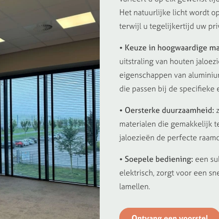
Het natuurlijke licht wordt o
terwijl u tegelijkertijd uw pr
• Keuze in hoogwaardige ma
uitstraling van houten jaloez
eigenschappen van aluminium 
die passen bij de specifieke 
• Oersterke duurzaamheid:
z
materialen die gemakkelijk t
jaloezieën de perfecte raamd
• Soepele bediening:
een sub
elektrisch, zorgt voor een s
lamellen.
Ontvang een voorstel