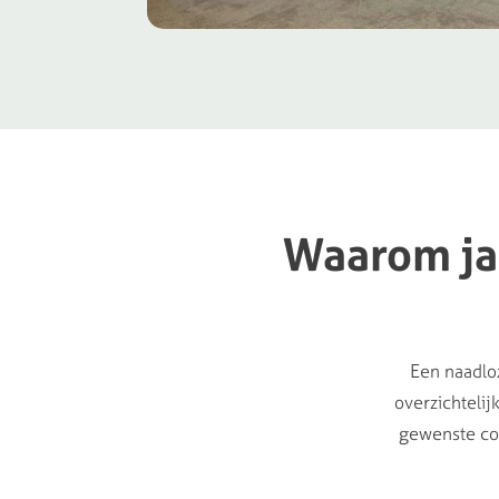
Waarom
j
Een naadloz
overzichtelij
gewenste com