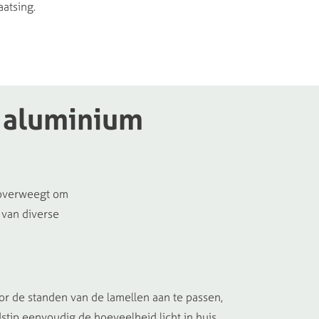
aatsing.
aluminium
 overweegt om
 van diverse
r de standen van de lamellen aan te passen,
dstip eenvoudig de hoeveelheid licht in huis.