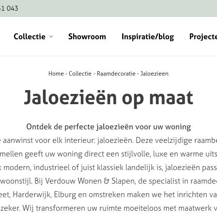
51 043
Collectie
Showroom
Inspiratie/blog
Project
Home
Collectie
Raamdecoratie
Jaloezieen
Jaloezieën
op
maat
Ontdek de perfecte jaloezieën voor uw woning
 aanwinst voor elk interieur: jaloezieën. Deze veelzijdige raam
amellen geeft uw woning direct een stijlvolle, luxe en warme uits
 modern, industrieel of juist klassiek landelijk is, jaloezieën pas
 woonstijl. Bij Verdouw Wonen & Slapen, de specialist in raamde
et, Harderwijk, Elburg en omstreken maken we het inrichten 
zeker. Wij transformeren uw ruimte moeiteloos met maatwerk 