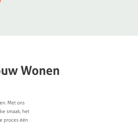
ouw
Wonen
ten. Met ons
jke smaak, het
le proces één