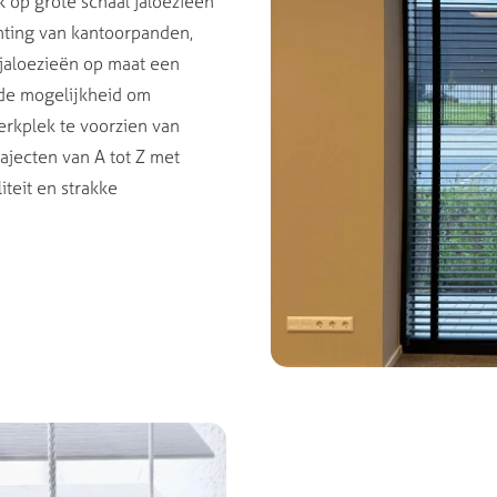
 op grote schaal jaloezieën
chting van kantoorpanden,
 jaloezieën op maat een
de mogelijkheid om
erkplek te voorzien van
rajecten van A tot Z met
teit en strakke