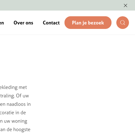
en
Over ons
Contact
Plan je bezoek
bekleding met
traling. Of uw
sen naadloos in
coratie in de
van uw woning
van de hoogste