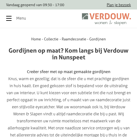
Vandaag geopend van 09:30 - 17:00
Vragen? Bel direct: 
Plan je bezoek
Menu
Home
Collectie
Raamdecoratie
Gordijnen
Gordijnen
op
maat?
Kom
langs
bij
Verdouw
in
Nunspeet
Creëer sfeer met op maat gemaakte gordijnen
Knus, warm en gezellig; dat is de sfeer die u met prachtige gordijnen
in huis haalt. Een goed gekozen stof is bepalend voor de uitstraling
van uw interieur. U kunt kiezen voor een subtiele tint die rust brengt en
perfect opgaat in uw inrichting, of u maakt van uw raamdecoratie juist
een stijlvolle eyecatcher. Wat uw woonsmaak ook is, bij Verdouw
Wonen & Slapen vindt u altijd raamdecoratie die bij u past. Wij
transformeren uw ruimte moeiteloos met maatwerk van de
allerhoogste kwaliteit. Met onze naadloze service ontzorgen wij u van
het allereerste advies tot de uiteindelijke montage bij u thuis in de