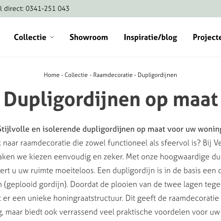
l direct: 0341-251 043
Collectie
Showroom
Inspiratie/blog
Project
Home
Collectie
Raamdecoratie
Dupligordijnen
Dupligordijnen
op
maat
Stijlvolle en isolerende dupligordijnen op maat voor uw wonin
 naar raamdecoratie die zowel functioneel als sfeervol is? Bi
ken we kiezen eenvoudig en zeker. Met onze hoogwaardige du
rt u uw ruimte moeiteloos. Een dupligordijn is in de basis een
n (geplooid gordijn). Doordat de plooien van de twee lagen teg
t er een unieke honingraatstructuur. Dit geeft de raamdecoratie 
ing, maar biedt ook verrassend veel praktische voordelen voor u