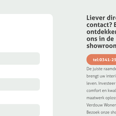
Liever dir
contact? 
ontdekken
ons in de
showroo
tel:0341-2
De juiste raamd
brengt uw interi
leven. Investeer 
comfort en kwal
maatwerk oplos
Verdouw Wonen
Bezoek onze s