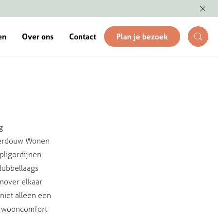
en
Over ons
Contact
Plan je bezoek
g
j Verdouw Wonen
pligordijnen
 dubbellaags
enover elkaar
niet alleen een
w wooncomfort.