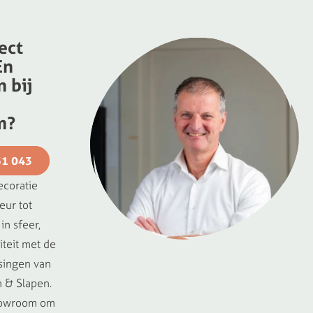
ect
En
 bij
m?
51 043
ecoratie
eur tot
in sfeer,
iteit met de
singen van
 & Slapen.
howroom om