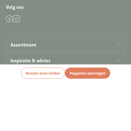
Volg ons
Assortiment
Inspiratie & advies
Bezoek onze winkel
Magazine aanvragen
Openingstijden
Contact
De grootste in wonen en slapen in regio Nunspeet, Elburg, Harderwijk en de
hele Veluwe