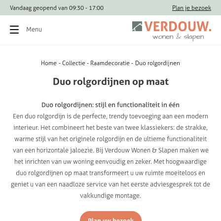
Vandaag geopend van 09:30 - 17:00
Vragen? Bel direct: 
Plan je bezoek
Menu
Home
Collectie
Raamdecoratie
Duo rolgordijnen
Duo
rolgordijnen
op
maat
Duo rolgordijnen: stijl en functionaliteit in één
Een duo rolgordijn is de perfecte, trendy toevoeging aan een modern
interieur. Het combineert het beste van twee klassiekers: de strakke,
warme stijl van het originele rolgordijn en de ultieme functionaliteit
van een horizontale jaloezie. Bij Verdouw Wonen & Slapen maken we
het inrichten van uw woning eenvoudig en zeker. Met hoogwaardige
duo rolgordijnen op maat transformeert u uw ruimte moeiteloos en
geniet u van een naadloze service van het eerste adviesgesprek tot de
vakkundige montage.
Plan uw bezoek