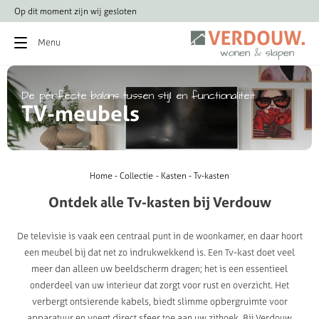
Op dit moment zijn wij gesloten
Bezoek ons 
Menu
De
perfecte
balans
tussen
stijl
en
functionaliteit
T
V
-
m
e
u
b
e
l
s
Home
Collectie
Kasten
Tv-kasten
Ontdek
alle
Tv-kasten
bij
Verdouw
De televisie is vaak een centraal punt in de woonkamer, en daar hoort
een meubel bij dat net zo indrukwekkend is. Een Tv-kast doet veel
meer dan alleen uw beeldscherm dragen; het is een essentieel
onderdeel van uw interieur dat zorgt voor rust en overzicht. Het
verbergt ontsierende kabels, biedt slimme opbergruimte voor
apparatuur en voegt direct sfeer toe aan uw zithoek. Bij Verdouw