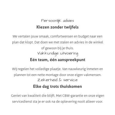
Persoonlijk
advies
Kiezen
zonder
twijfels
We vertalen jouw smaak, comfortwensen en budget naar een
plan dat klopt. Dat doen we met stalen en advies in de winkel
of gewoon bij je thuis.
Vakkundige
uitvoering
Eén
team,
één
aanspreekpunt
Wij regelen het volledige plaatje. Van nauwkeurig inmeten en
plannen tot een nette montage door onze eigen vakmensen.
Zekerheid
&
service
Elke
dag
trots
thuiskomen
Geniet van kwaliteit die blijft. Met CBW-garantie en onze eigen
servicedienst sta je er ook na de oplevering nooit alleen voor.