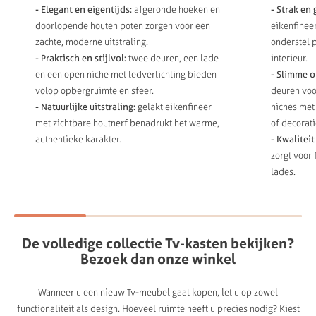
- Elegant en eigentijds:
afgeronde hoeken en
- Strak en
doorlopende houten poten zorgen voor een
eikenfinee
zachte, moderne uitstraling.
onderstel 
- Praktisch en stijlvol:
twee deuren, een lade
interieur.
en een open niche met ledverlichting bieden
- Slimme 
volop opbergruimte en sfeer.
deuren voo
- Natuurlijke uitstraling:
gelakt eikenfineer
niches met
met zichtbare houtnerf benadrukt het warme,
of decorati
authentieke karakter.
- Kwaliteit
zorgt voor 
lades.
De
volledige
collectie
Tv-kasten
bekijken?
Bezoek
dan
onze
winkel
Wanneer u een nieuw Tv-meubel gaat kopen, let u op zowel
functionaliteit als design. Hoeveel ruimte heeft u precies nodig? Kiest