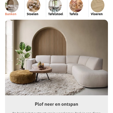
Banken
Stoelen
Tafelstoel
Tafels
Vloeren
Plof neer en ontspan