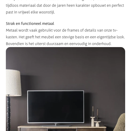
tijdloos materiaal dat door de jaren heen karakter opbouwt en perfect
past in vrijwel elke woonstijl.
Strak en functioneel metaal
Metaal wordt vaak gebruikt voor de frames of details van onze tv-
kasten. Het geeft het meubel een stevige basis en een eigentijdse look.
Bovendien is het uiterst duurzaam en eenvoudig in onderhoud.